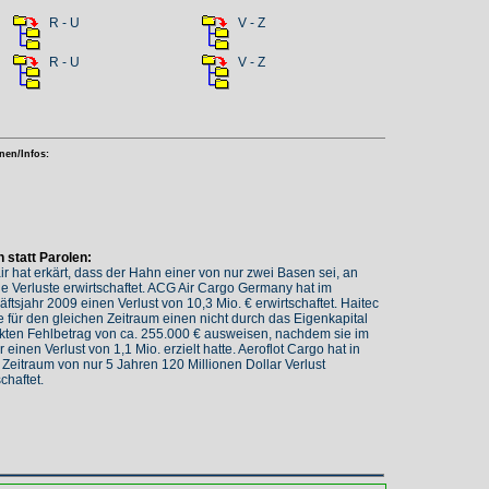
R - U
V - Z
R - U
V - Z
nen/Infos:
 statt Parolen:
r hat erkärt, dass der Hahn einer von nur zwei Basen sei, an
e Verluste erwirtschaftet. ACG Air Cargo Germany hat im
ftsjahr 2009 einen Verlust von 10,3 Mio. € erwirtschaftet. Haitec
 für den gleichen Zeitraum einen nicht durch das Eigenkapital
kten Fehlbetrag von ca. 255.000 € ausweisen, nachdem sie im
r einen Verlust von 1,1 Mio. erzielt hatte. Aeroflot Cargo hat in
Zeitraum von nur 5 Jahren 120 Millionen Dollar Verlust
schaftet.