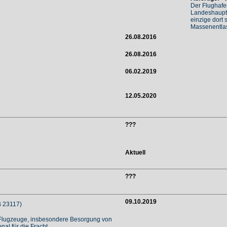
Der Flughafen
Landeshaupts
einzige dort 
Massenentlas
26.08.2016
26.08.2016
06.02.2019
12.05.2020
???
Aktuell
???
09.10.2019
 23117)
er Flugzeuge, insbesondere Besorgung von
al für die Fracht