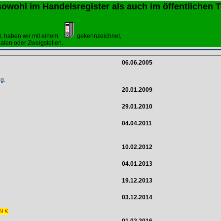
sowohl im Handelsregister als auch im öffentlichen 
d, haben wir mit einem
gekennzeichnet,
ialen oder Zweigstellen.
06.06.2005
g.
20.01.2009
29.01.2010
04.04.2011
10.02.2012
04.01.2013
19.12.2013
03.12.2014
9 €