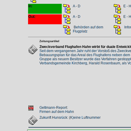
In:
A - D
E - 
Out:
A - D
E - 
Behörden auf dem
Info
Flugplatz
Zeitungsartikel
Zweckverband Flughafen Hahn wirbt für duale Entwickl
Seit dem vergangenen Jahr ruht der Vorstoß des Zweckv
Bebauungsplan für das Areal des Flughafens neben dem F
Gruppe als neuem Besitzer wurde das Verfahren gestoppt
Verbandsgemeinde Kirchberg, Harald Rosenbaum, als Vor
Gettmann-Report:
Firmen auf dem Hahn
Zukunft Hunsrück: (K)eine Luftnummer