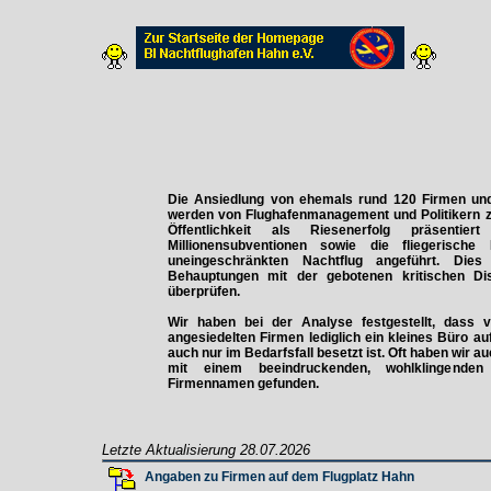
Die Ansiedlung von ehemals rund 120 Firmen und
werden von Flughafenmanagement und Politikern z
Öffentlichkeit als Riesenerfolg präsentie
Millionensubventionen sowie die fliegerisch
uneingeschränkten Nachtflug angeführt. Die
Behauptungen mit der gebotenen kritischen Di
überprüfen.
Wir haben bei der Analyse festgestellt, dass 
angesiedelten Firmen lediglich ein kleines Büro a
auch nur im Bedarfsfall besetzt ist. Oft haben wir a
mit einem beeindruckenden, wohlklingenden
Firmennamen gefunden.
Letzte Aktualisierung
28.07.2026
Angaben zu Firmen auf dem Flugplatz Hahn