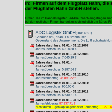
In: Firmen auf dem Flugplatz Hahn, die 
der Flughafen Hahn GmbH stehen.
Firmen, die im Handelsregister Bad-Kreuznach eingetragen sin
bei den restlichen Firmen handelt es sich lediglich um Büros, Fil
ADC Logistik GmbH
(HRB 4891)
Gebäude 850, 55483 Lautzenhausen
Gegenstand des Unternehmens: Die Luftfrachtabwicklun
Jahresabschluss: 01.01. - 31.12.2007:
Jahresüberschuss: 4.318,88 €
Jahresabschluss: 01.01. - 31.12.2008:
Jahresüberschuss: 7.045,39 €
Jahresabschluss: 01.01. -
31.12.2009:
Jahresüberschuss: 5.887,54 €
Jahresabschluss: 01.01. - 31.12.2010:
Jahresfehlbetrag:
36.898,22 €
Jahresabschluss: 01.01. - 31.12.2011:
Jahresüberschuss: 960,00 €
Jahresabschluss: 01.01. - 31.12.2012:
Jahresüberschuss: 6.630,21 €
Jahresabschluss: 01.01. - 31.12.2013:
Jahresfehlberag:
87.937,71 €
Nicht durch Eigenkapital gedeckter Fehlbetrag:
13.273,6