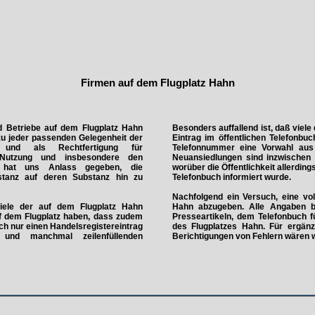
Firmen auf dem Flugplatz Hahn
 Betriebe auf dem Flugplatz Hahn
Besonders auffallend ist, daß viele
u jeder passenden Gelegenheit der
Eintrag im öffentlichen Telefonbu
rt und als Rechtfertigung für
Telefonnummer eine Vorwahl aus 
e Nutzung und insbesondere den
Neuansiedlungen sind inzwischen i
s hat uns Anlass gegeben, die
worüber die Öffentlichkeit allerdin
stanz auf deren Substanz hin zu
Telefonbuch informiert wurde.
Nachfolgend ein Versuch, eine vol
viele der auf dem Flugplatz Hahn
Hahn abzugeben. Alle Angaben b
uf dem Flugplatz haben, dass zudem
Presseartikeln, dem Telefonbuch 
uch nur einen Handelsregistereintrag
des Flugplatzes Hahn. Für ergän
 und manchmal zeilenfüllenden
Berichtigungen von Fehlern wären w