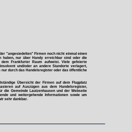
 der "angesiedelten" Firmen noch nicht einmal einen
ch haben, nur über Handy erreichbar sind oder die
dem Frankfurter Raum aufweist. Viele gefeierte
nsolvent und/oder an andere Standorte verlagert,
gs nur durch das Handelsregister oder das öffentliche
lständige Übersicht der Firmen auf dem Flugplatz
asieren auf Auszügen aus dem Handelsregister,
für die Gemeinde Lautzenhausen und der Webseite
zende und weitergehende Informationen sowie um
ir sehr dankbar.