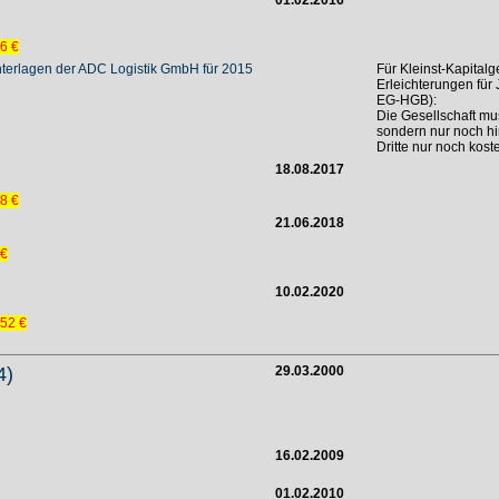
01.02.2016
6 €
nterlagen der ADC Logistik GmbH für 2015
Für Kleinst-Kapital
Erleichterungen für
EG-HGB):
Die Gesellschaft mu
sondern nur noch h
Dritte nur noch koste
18.08.2017
8 €
21.06.2018
 €
10.02.2020
,52 €
4)
29.03.2000
)
16.02.2009
01.02.2010