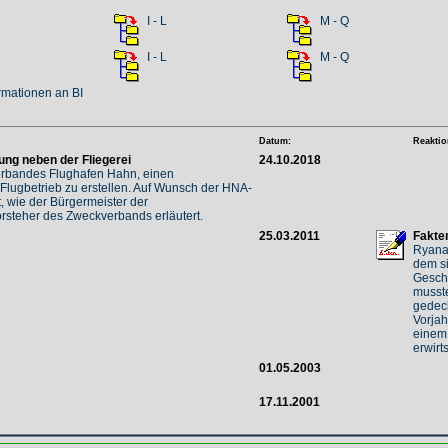
H
I - L
M - Q
H
I - L
M - Q
rmationen an BI
Datum:
Reaktio
ung neben der Fliegerei
24.10.2018
erbandes Flughafen Hahn, einen
lugbetrieb zu erstellen. Auf Wunsch der HNA-
, wie der Bürgermeister der
steher des Zweckverbands erläutert.
25.03.2011
Fakten
Ryanai
dem si
Geschä
musste
gedec
Vorjah
einem 
erwirt
01.05.2003
17.11.2001