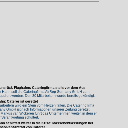
Hunsrück-Flughafen: Cateringfirma steht vor dem Aus
n Hahn soll die Cateringfirma AirRep Germany GmbH zum
iqudiert werden. Den 30 Mitarbeitern wurde bereits gekündigt.
hn: Caterer ist gerettet
rbeitern wird ein Stein vom Herzen fallen. Die Cateringfirma
ny GmbH ist nach Informationen unserer Zeitung gerettet.
er Markus van Wickeren führt das Unternehmen weiter, in dem er
 Verantwortung schultert.
hn schlittert weiter in die Krise: Massenentlassungen bei
 Insolvenzantrag von Caterer