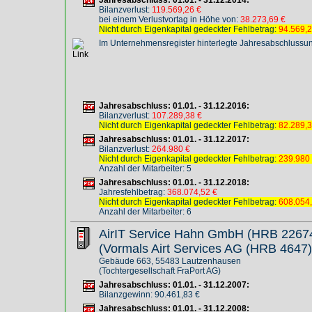
Jahresabschluss: 01.01. - 31.12.2014:
Bilanzverlust:
119.569,26 €
bei einem Verlustvortag in Höhe von:
38.273,69 €
Nicht durch Eigenkapital gedeckter Fehlbetrag:
94.569,2
Im Unternehmensregister hinterlegte Jahresabschlussu
Jahresabschluss: 01.01. - 31.12.2016:
Bilanzverlust:
107.289,38 €
Nicht durch Eigenkapital gedeckter Fehlbetrag:
82.289,3
Jahresabschluss: 01.01. - 31.12.2017:
Bilanzverlust:
264.980 €
Nicht durch Eigenkapital gedeckter Fehlbetrag:
239.980
Anzahl der Mitarbeiter: 5
Jahresabschluss: 01.01. - 31.12.2018:
Jahresfehlbetrag:
368.074,52 €
Nicht durch Eigenkapital gedeckter Fehlbetrag:
608.054
Anzahl der Mitarbeiter: 6
AirIT Service Hahn GmbH (HRB 2267
(Vormals Airt Services AG (HRB 4647
Gebäude 663, 55483 Lautzenhausen
(Tochtergesellschaft FraPort AG)
Jahresabschluss: 01.01. - 31.12.2007:
Bilanzgewinn: 90.461,83 €
Jahresabschluss: 01.01. - 31.12.2008: