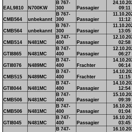
B 767-
24.10.20
EAL9810
N700KW
300
Passagier
09:11
B 767-
11.10.20
CMB564
unbekannt
300
Passagier
11:12
B 767-
11.10.20
CMB564
unbekannt
300
Passagier
13:05
B 747-
12.10.20
CMB514
N481MC
400
Passagier
02:58
B 747-
12.10.20
GTI8865
N481MC
400
Passagier
06:27
B 747-
14.10.20
GTI8076
N489MC
400
Frachter
06:14
B 747-
14.10.20
CMB515
N489MC
400
Frachter
11:15
B 747-
14.10.20
GTI8044
N481MC
400
Passagier
12:54
B 747-
15.10.20
CMB506
N481MC
400
Passagier
09:39
B 747-
16.10.20
CMB506
N481MC
400
Passagier
01:04
B 747-
16.10.20
GTI8045
N481MC
400
Passagier
03:45
B 747-
16.10.20