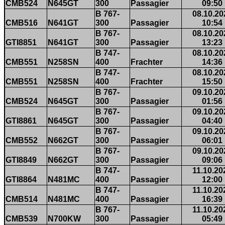
CMB524
N645GT
300
Passagier
09:50
B 767-
08.10.20
CMB516
N641GT
300
Passagier
10:54
B 767-
08.10.20
GTI8851
N641GT
300
Passagier
13:23
B 747-
08.10.20
CMB551
N258SN
400
Frachter
14:36
B 747-
08.10.20
CMB551
N258SN
400
Frachter
15:50
B 767-
09.10.20
CMB524
N645GT
300
Passagier
01:56
B 767-
09.10.20
GTI8861
N645GT
300
Passagier
04:40
B 767-
09.10.20
CMB552
N662GT
300
Passagier
06:01
B 767-
09.10.20
GTI8849
N662GT
300
Passagier
09:06
B 747-
11.10.20
GTI8864
N481MC
400
Passagier
12:00
B 747-
11.10.20
CMB514
N481MC
400
Passagier
16:39
B 767-
11.10.20
CMB539
N700KW
300
Passagier
05:49