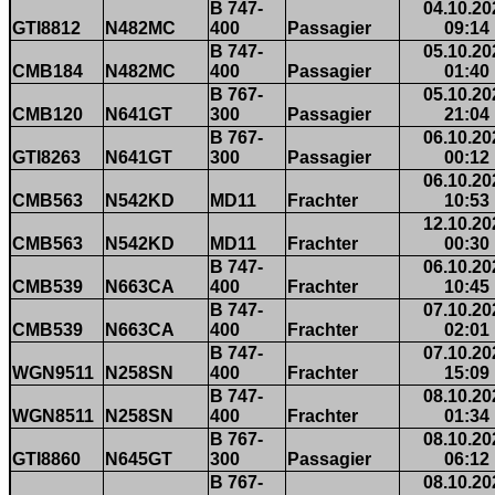
B 747-
04.10.20
GTI8812
N482MC
400
Passagier
09:14
B 747-
05.10.20
CMB184
N482MC
400
Passagier
01:40
B 767-
05.10.20
CMB120
N641GT
300
Passagier
21:04
B 767-
06.10.20
GTI8263
N641GT
300
Passagier
00:12
06.10.20
CMB563
N542KD
MD11
Frachter
10:53
12.10.20
CMB563
N542KD
MD11
Frachter
00:30
B 747-
06.10.20
CMB539
N663CA
400
Frachter
10:45
B 747-
07.10.20
CMB539
N663CA
400
Frachter
02:01
B 747-
07.10.20
WGN9511
N258SN
400
Frachter
15:09
B 747-
08.10.20
WGN8511
N258SN
400
Frachter
01:34
B 767-
08.10.20
GTI8860
N645GT
300
Passagier
06:12
B 767-
08.10.20