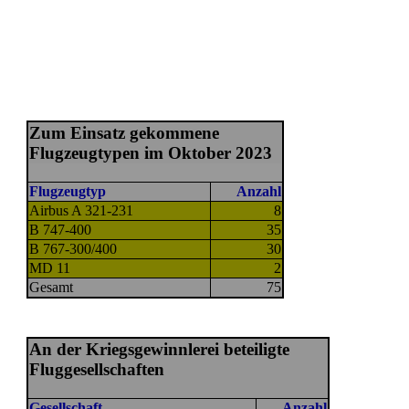
Zum Einsatz gekommene
Flugzeugtypen im Oktober 2023
Flugzeugtyp
Anzahl
Airbus A 321-231
8
B 747-400
35
B 767-300/400
30
MD 11
2
Gesamt
75
An der Kriegsgewinnlerei beteiligte
Fluggesellschaften
Gesellschaft
Anzahl