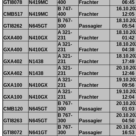
GTI8078
N419MC
400
Frachter
06:45
B 747-
16.10.20
CMB517
N419MC
400
Frachter
12:05
B 767-
18.10.20
GTI8262
N645GT
300
Passagier
05:54
A 321-
18.10.20
GXA400
N410GX
231
Frachter
01:42
A 321-
18.10.20
GXA400
N410GX
231
Frachter
04:38
A 321-
18.10.20
GXA402
N1438
231
Frachter
17:49
A 321-
20.10.20
GXA402
N1438
231
Frachter
12:46
A 321-
19.10.20
GXA100
N410GX
231
Frachter
09:56
A 321-
19.10.20
GXA100
N410GX
231
Frachter
12:04
B 767-
20.10.20
CMB120
N645GT
300
Passagier
01:03
B 767-
20.10.20
GTI8263
N645GT
300
Passagier
04:50
B 767-
20.10.20
GTI8072
N641GT
300
Passagier
16:53