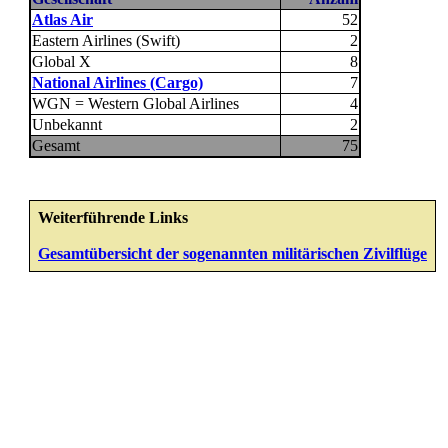
Atlas Air
52
Eastern Airlines (Swift)
2
Global X
8
National Airlines (Cargo)
7
WGN = Western Global Airlines
4
Unbekannt
2
Gesamt
75
Weiterführende Links
Gesamtübersicht der sogenannten militärischen Zivilflüge