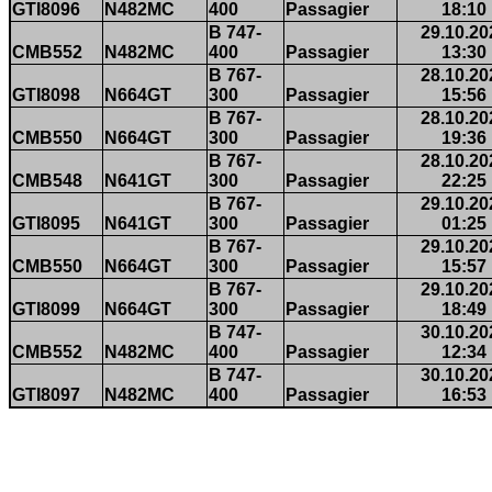
GTI8096
N482MC
400
Passagier
18:10
B 747-
29.10.20
CMB552
N482MC
400
Passagier
13:30
B 767-
28.10.20
GTI8098
N664GT
300
Passagier
15:56
B 767-
28.10.20
CMB550
N664GT
300
Passagier
19:36
B 767-
28.10.20
CMB548
N641GT
300
Passagier
22:25
B 767-
29.10.20
GTI8095
N641GT
300
Passagier
01:25
B 767-
29.10.20
CMB550
N664GT
300
Passagier
15:57
B 767-
29.10.20
GTI8099
N664GT
300
Passagier
18:49
B 747-
30.10.20
CMB552
N482MC
400
Passagier
12:34
B 747-
30.10.20
GTI8097
N482MC
400
Passagier
16:53