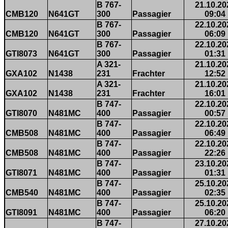
B 767-
21.10.20
CMB120
N641GT
300
Passagier
09:04
B 767-
22.10.20
CMB120
N641GT
300
Passagier
06:09
B 767-
22.10.20
GTI8073
N641GT
300
Passagier
01:31
A 321-
21.10.20
GXA102
N1438
231
Frachter
12:52
A 321-
21.10.20
GXA102
N1438
231
Frachter
16:01
B 747-
22.10.20
GTI8070
N481MC
400
Passagier
00:57
B 747-
22.10.20
CMB508
N481MC
400
Passagier
06:49
B 747-
22.10.20
CMB508
N481MC
400
Passagier
22:26
B 747-
23.10.20
GTI8071
N481MC
400
Passagier
01:31
B 747-
25.10.20
CMB540
N481MC
400
Passagier
02:35
B 747-
25.10.20
GTI8091
N481MC
400
Passagier
06:20
B 747-
27.10.20