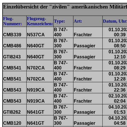
Einzelübersicht der "zivilen" amerikanischen Milit
Flug-
Flugzeug-
Type:
Art:
Datum, Uhrz
Nummer:
Kennzeichen:
B 747-
01.10.20
CMB339
N537CA
400
Frachter
00:39
B 767-
01.10.20
CMB486
N640GT
300
Passagier
08:50
B 767-
01.10.20
GTI8243
N640GT
300
Passagier
12:10
B 747-
01.10.20
CMB541
N702CA
400
Frachter
08:29
B 747-
01.10.20
CMB541
N702CA
400
Frachter
12:28
B 747-
01.10.20
CMB543
N919CA
400
Frachter
22:36
B 747-
02.10.20
CMB543
N919CA
400
Frachter
02:04
B 767-
04.10.20
GTI8262
N641GT
300
Passagier
01:53
B 767-
04.10.20
CMB120
N641GT
300
Passagier
04:58