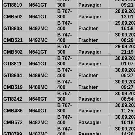
GTI8810
N641GT
300
Passagier
09:21
B 767-
28.09.20
CMB502
N641GT
300
Passagier
13:01
B 747-
29.09.20
GTI8808
N492MC
400
Frachter
16:58
B 747-
30.09.20
CMB521
N492MC
400
Frachter
08:29
B 767-
29.09.20
CMB502
N641GT
300
Passagier
21:19
B 767-
30.09.20
GTI8811
N641GT
300
Passagier
01:07
B 747-
30.09.20
GTI8804
N489MC
400
Frachter
06:37
B 747-
30.09.20
CMB519
N489MC
400
Frachter
09:27
B 767-
30.09.20
GTI8242
N640GT
300
Passagier
08:54
B 767-
30.09.20
CMB486
N640GT
300
Passagier
11:25
B 747-
30.09.20
CMB572
N482MC
400
Passagier
10:18
B 747-
30.09.20
GTI8799
N482MC
400
Passagier
14:20