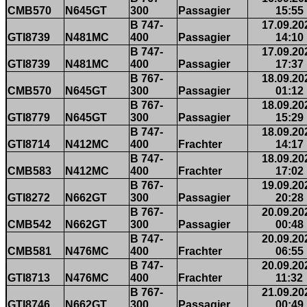
CMB570
N645GT
300
Passagier
15:55
B 747-
17.09.20
GTI8739
N481MC
400
Passagier
14:10
B 747-
17.09.20
GTI8739
N481MC
400
Passagier
17:37
B 767-
18.09.20
CMB570
N645GT
300
Passagier
01:12
B 767-
18.09.20
GTI8779
N645GT
300
Passagier
15:29
B 747-
18.09.20
GTI8714
N412MC
400
Frachter
14:17
B 747-
18.09.20
CMB583
N412MC
400
Frachter
17:02
B 767-
19.09.20
GTI8272
N662GT
300
Passagier
20:28
B 767-
20.09.20
CMB542
N662GT
300
Passagier
00:48
B 747-
20.09.20
CMB581
N476MC
400
Frachter
06:55
B 747-
20.09.20
GTI8713
N476MC
400
Frachter
11:32
B 767-
21.09.20
GTI8746
N662GT
300
Passagier
00:49