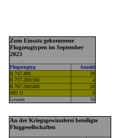
Zum Einsatz gekommene
Flugzeugtypen im September
2023
Flugzeugtyp
Anzahl
B 747-400
28
B 757-200/300
4
B 767-300/400
20
MD 11
6
Gesamt
58
An der Kriegsgewinnlerei beteiligte
Fluggesellschaften