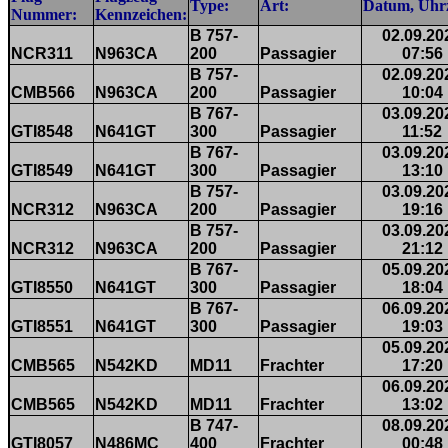
Type:
Art:
Datum, Uhrz
Nummer:
Kennzeichen:
B 757-
02.09.20
NCR311
N963CA
200
Passagier
07:56
B 757-
02.09.20
CMB566
N963CA
200
Passagier
10:04
B 767-
03.09.20
GTI8548
N641GT
300
Passagier
11:52
B 767-
03.09.20
GTI8549
N641GT
300
Passagier
13:10
B 757-
03.09.20
NCR312
N963CA
200
Passagier
19:16
B 757-
03.09.20
NCR312
N963CA
200
Passagier
21:12
B 767-
05.09.20
GTI8550
N641GT
300
Passagier
18:04
B 767-
06.09.20
GTI8551
N641GT
300
Passagier
19:03
05.09.20
CMB565
N542KD
MD11
Frachter
17:20
06.09.20
CMB565
N542KD
MD11
Frachter
13:02
B 747-
08.09.20
GTI8057
N486MC
400
Frachter
00:48