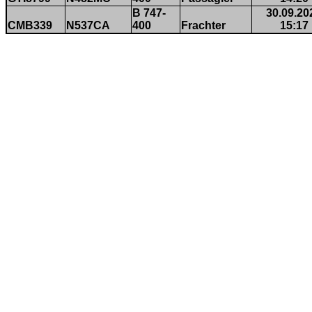
B 747-
30.09.20
CMB339
N537CA
400
Frachter
15:17