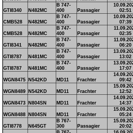
B 747-
10.09.20
GTI8340
N482MC
400
Passagier
02:51
B 747-
10.09.20
CMB528
N482MC
400
Passagier
07:39
B 747-
11.09.20
CMB528
N482MC
400
Passagier
02:35
B 747-
11.09.20
GTI8341
N482MC
400
Passagier
06:20
B 747-
13.09.20
GTI8787
N481MC
400
Passagier
13:02
B 747-
13.09.20
GTI8787
N481MC
400
Passagier
17:07
14.09.20
WGN8475
N542KD
MD11
Frachter
09:42
15.09.20
WGN8489
N542KD
MD11
Frachter
12:52
14.09.20
WGN8473
N804SN
MD11
Frachter
14:37
15.09.20
WGN8488
N804SN
MD11
Frachter
05:24
B 767-
15.09.20
GTI8778
N645GT
300
Passagier
20:02
B 767-
16.09.20