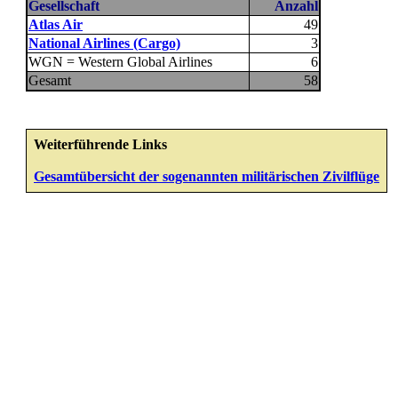
Gesellschaft
Anzahl
Atlas Air
49
National Airlines (Cargo)
3
WGN = Western Global Airlines
6
Gesamt
58
Weiterführende Links
Gesamtübersicht der sogenannten militärischen Zivilflüge