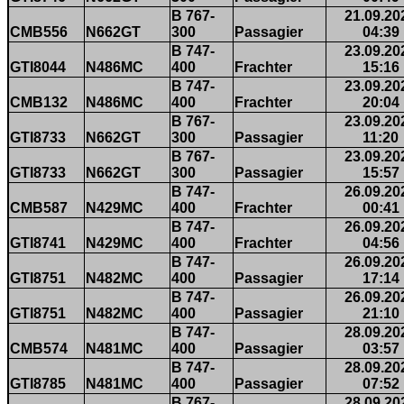
B 767-
21.09.20
CMB556
N662GT
300
Passagier
04:39
B 747-
23.09.20
GTI8044
N486MC
400
Frachter
15:16
B 747-
23.09.20
CMB132
N486MC
400
Frachter
20:04
B 767-
23.09.20
GTI8733
N662GT
300
Passagier
11:20
B 767-
23.09.20
GTI8733
N662GT
300
Passagier
15:57
B 747-
26.09.20
CMB587
N429MC
400
Frachter
00:41
B 747-
26.09.20
GTI8741
N429MC
400
Frachter
04:56
B 747-
26.09.20
GTI8751
N482MC
400
Passagier
17:14
B 747-
26.09.20
GTI8751
N482MC
400
Passagier
21:10
B 747-
28.09.20
CMB574
N481MC
400
Passagier
03:57
B 747-
28.09.20
GTI8785
N481MC
400
Passagier
07:52
B 767-
28.09.20