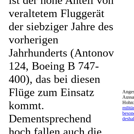
ist der hohe Anteil von
veraltetem Fluggerät
der siebziger Jahre des
vorherigen
Jahrhunderts (Antonov
124, Boeing B 747-
400), das bei diesen
Flüge zum Einsatz
Angesi
Aussa
kommt.
Hohn
milit
besond
Dementsprechend
desha
hoch fallen auch die