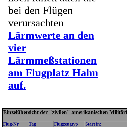
bei den Flügen
verursachten
Lärmwerte an den
vier
Lärmmeßstationen
am Flugplatz Hahn
auf.
Einzelübersicht der "zivilen" amerikanischen Milit
Flug-Nr.
Tag
Flugzeugtyp
Start in: