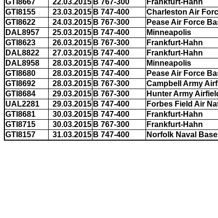
GTI8667
22.03.2015
B 767-300
Frankfurt-Hahn
GTI8155
23.03.2015
B 747-400
Charleston Air For
GTI8622
24.03.2015
B 767-300
Pease Air Force Ba
DAL8957
25.03.2015
B 747-400
Minneapolis
GTI8623
26.03.2015
B 767-300
Frankfurt-Hahn
DAL8822
27.03.2015
B 747-400
Frankfurt-Hahn
DAL8958
28.03.2015
B 747-400
Minneapolis
GTI8680
28.03.2015
B 747-400
Pease Air Force Ba
GTI8692
28.03.2015
B 767-300
Campbell Army Airf
GTI8684
29.03.2015
B 767-300
Hunter Army Airfiel
UAL2281
29.03.2015
B 747-400
Forbes Field Air N
GTI8681
30.03.2015
B 747-400
Frankfurt-Hahn
GTI8715
30.03.2015
B 767-300
Frankfurt-Hahn
GTI8157
31.03.2015
B 747-400
Norfolk Naval Base