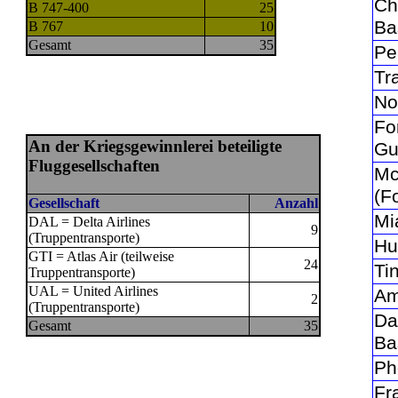
Ch
B 747-400
25
Ba
B 767
10
Gesamt
35
Pe
Tr
No
Fo
An der Kriegsgewinnlerei beteiligte
Gu
Fluggesellschaften
Mc
(Fo
Gesellschaft
Anzahl
Mi
DAL = Delta Airlines
9
(Truppentransporte)
Hu
GTI = Atlas Air (teilweise
24
Ti
Truppentransporte)
UAL = United Airlines
Am
2
(Truppentransporte)
Da
Gesamt
35
Ba
Ph
Fr