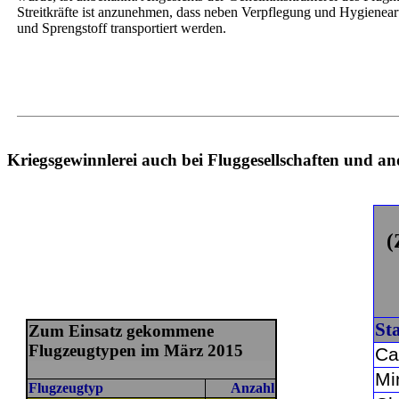
Streitkräfte ist anzunehmen, dass neben Verpflegung und Hygienea
und Sprengstoff transportiert werden.
Kriegsgewinnlerei auch bei Fluggesellschaften und a
(
Sta
Zum Einsatz gekommene
Flugzeugtypen im März 2015
Ca
Mi
Flugzeugtyp
Anzahl