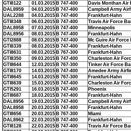
GTI8122
01.03.2015
B 747-400
Davis Monthan Air
DAL8959
04.03.2015
B 747-400
Campbell Army Airf
UAL2288
04.03.2015
B 747-400
Frankfurt-Hahn
GTI8348
06.03.2015
B 747-400
Travis Air Force Ba
DAL8958
07.03.2015
B 747-400
Minneapolis
DAL8956
08.03.2015
B 747-400
Frankfurt-Hahn
GTI2888
08.03.2015
B 747-400
Mc Guire Air Force 
GTI8339
08.03.2015
B 747-400
Frankfurt-Hahn
GTI8631
08.03.2015
B 767-300
Frankfurt-Hahn
GTI8350
09.03.2015
B 747-400
Charleston Air For
GTI8644
12.03.2015
B 767-300
Tinker Air Force B
GTI8170
14.03.2015
B 747-400
Amedee Army Airfi
GTI8645
14.03.2015
B 767-300
Frankfurt-Hahn
GTI8639
15.03.2015
B 747-400
Charleston Air For
GTI5291
16.03.2015
B 747-400
Phoenix
GTI8687
18.03.2015
B 747-400
Frankfurt-Hahn
DAL8956
19.03.2015
B 747-400
Campbell Army Airf
DAL8958
20.03.2015
B 747-400
Frankfurt-Hahn
GTI8656
20.03.2015
B 767-300
Miami
DAL8962
22.03.2015
B 747-400
Frankfurt-Hahn
GTI8128
22.03.2015
B 747-400
Travis Air Force Ba