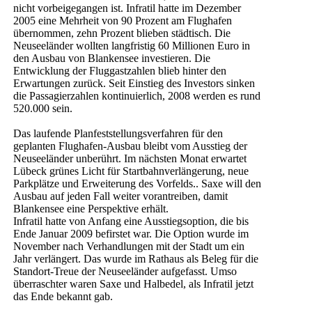
nicht vorbeigegangen ist. Infratil hatte im Dezember
2005 eine Mehrheit von 90 Prozent am Flughafen
übernommen, zehn Prozent blieben städtisch. Die
Neuseeländer wollten langfristig 60 Millionen Euro in
den Ausbau von Blankensee investieren. Die
Entwicklung der Fluggastzahlen blieb hinter den
Erwartungen zurück. Seit Einstieg des Investors sinken
die Passagierzahlen kontinuierlich, 2008 werden es rund
520.000 sein.
Das laufende Planfeststellungsverfahren für den
geplanten Flughafen-Ausbau bleibt vom Ausstieg der
Neuseeländer unberührt. Im nächsten Monat erwartet
Lübeck grünes Licht für Startbahnverlängerung, neue
Parkplätze und Erweiterung des Vorfelds.. Saxe will den
Ausbau auf jeden Fall weiter vorantreiben, damit
Blankensee eine Perspektive erhält.
Infratil hatte von Anfang eine Ausstiegsoption, die bis
Ende Januar 2009 befirstet war. Die Option wurde im
November nach Verhandlungen mit der Stadt um ein
Jahr verlängert. Das wurde im Rathaus als Beleg für die
Standort-Treue der Neuseeländer aufgefasst. Umso
überraschter waren Saxe und Halbedel, als Infratil jetzt
das Ende bekannt gab.