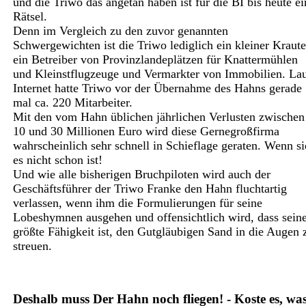
und die Triwo das angetan haben ist für die BI bis heute ei
Rätsel.
Denn im Vergleich zu den zuvor genannten
Schwergewichten ist die Triwo lediglich ein kleiner Kraute
ein Betreiber von Provinzlandeplätzen für Knattermühlen
und Kleinstflugzeuge und Vermarkter von Immobilien. La
Internet hatte Triwo vor der Übernahme des Hahns gerade
mal ca. 220 Mitarbeiter.
Mit den vom Hahn üblichen jährlichen Verlusten zwischen
10 und 30 Millionen Euro wird diese Gernegroßfirma
wahrscheinlich sehr schnell in Schieflage geraten. Wenn si
es nicht schon ist!
Und wie alle bisherigen Bruchpiloten wird auch der
Geschäftsführer der Triwo Franke den Hahn fluchtartig
verlassen, wenn ihm die Formulierungen für seine
Lobeshymnen ausgehen und offensichtlich wird, dass sein
größte Fähigkeit ist, den Gutgläubigen Sand in die Augen 
streuen.
Deshalb muss Der Hahn noch fliegen! - Koste es, wa