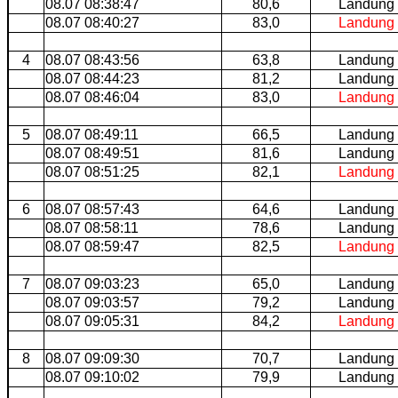
08.07 08:38:47
80,6
Landung
08.07 08:40:27
83,0
Landung
4
08.07 08:43:56
63,8
Landung
08.07 08:44:23
81,2
Landung
08.07 08:46:04
83,0
Landung
5
08.07 08:49:11
66,5
Landung
08.07 08:49:51
81,6
Landung
08.07 08:51:25
82,1
Landung
6
08.07 08:57:43
64,6
Landung
08.07 08:58:11
78,6
Landung
08.07 08:59:47
82,5
Landung
7
08.07 09:03:23
65,0
Landung
08.07 09:03:57
79,2
Landung
08.07 09:05:31
84,2
Landung
8
08.07 09:09:30
70,7
Landung
08.07 09:10:02
79,9
Landung