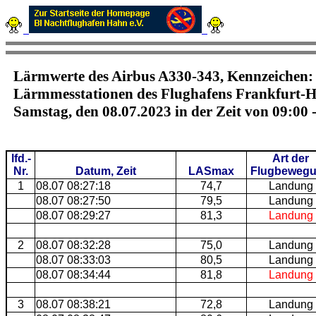
Lärmwerte des Airbus A330-343, Kennzeichen:
Lärmmesstationen des Flughafens Frankfurt-H
Samstag, den 08.07.2023 in der Zeit von 09:00 
lfd.-
Art der
Nr.
Datum, Zeit
LASmax
Flugbeweg
1
08.07 08:27:18
74,7
Landung
08.07 08:27:50
79,5
Landung
08.07 08:29:27
81,3
Landung
2
08.07 08:32:28
75,0
Landung
08.07 08:33:03
80,5
Landung
08.07 08:34:44
81,8
Landung
3
08.07 08:38:21
72,8
Landung